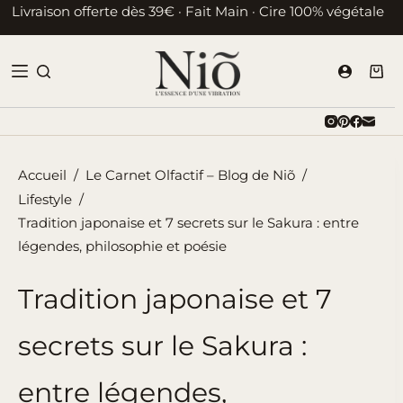
Passer
Livraison offerte dès 39€ · Fait Main · Cire 100% végétale
au
contenu
Pani
d’ac
Accueil
/
Le Carnet Olfactif – Blog de Niõ
/
Lifestyle
/
Tradition japonaise et 7 secrets sur le Sakura : entre
légendes, philosophie et poésie
Tradition japonaise et 7
secrets sur le Sakura :
entre légendes,