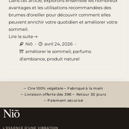
Dans cet article, explorons ensemble les nombreux
avantages et les utilisations recommandées des
brumes d'oreiller pour découvrir comment elles
peuvent enrichir votre quotidien et améliorer votre
sommeil.
Lire la suite
Améliorer
Niõ
avril 24, 2026
le
améliorer le sommeil
,
parfums
sommeil
d'ambiance
,
produit naturel
avec
brumes
d’oreiller
:
Cire 100% végétale
Fabriqué à la main
essentiel
Livraison offerte dès 39€
Retour 30 jours
à
Paiement sécurisé
connaitre
L'ESSENCE D'UNE VIBRATION