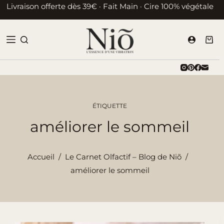
Passer
Livraison offerte dès 39€ · Fait Main · Cire 100% végétale
au
contenu
Pani
d’ac
ÉTIQUETTE
améliorer le sommeil
Accueil
/
Le Carnet Olfactif – Blog de Niõ
/
améliorer le sommeil