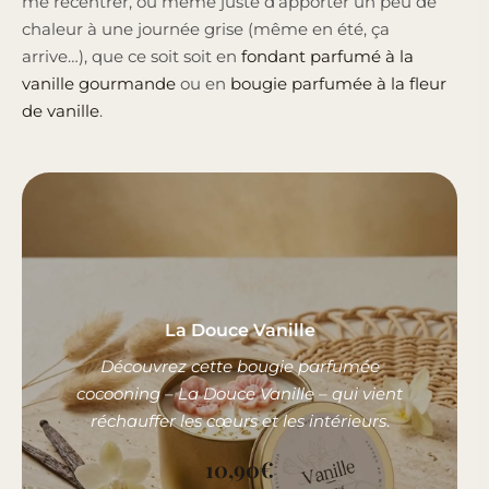
me recentrer, ou même juste d’apporter un peu de
chaleur à une journée grise (même en été, ça
arrive…), que ce soit soit en
fondant parfumé à la
vanille gourmande
ou en
bougie parfumée à la fleur
de vanille
.
La Douce Vanille
Découvrez cette bougie parfumée
cocooning – La Douce Vanille – qui vient
réchauffer les cœurs et les intérieurs
.
10,90
€