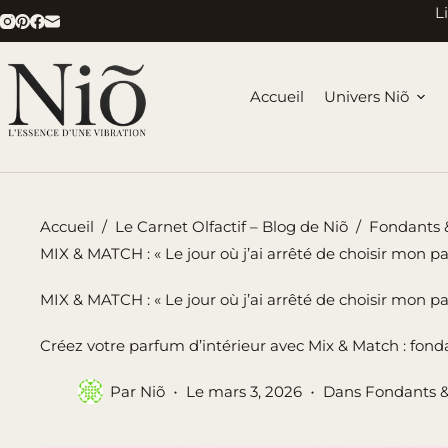
Passer
L
au
contenu
Accueil
Univers Niõ
Accueil
/
Le Carnet Olfactif – Blog de Niõ
/
Fondants 
MIX & MATCH : « Le jour où j’ai arrêté de choisir mon p
MIX & MATCH : « Le jour où j’ai arrêté de choisir mon p
Créez votre parfum d’intérieur avec Mix & Match : fo
Par
Niõ
Le
mars 3, 2026
Dans
Fondants &