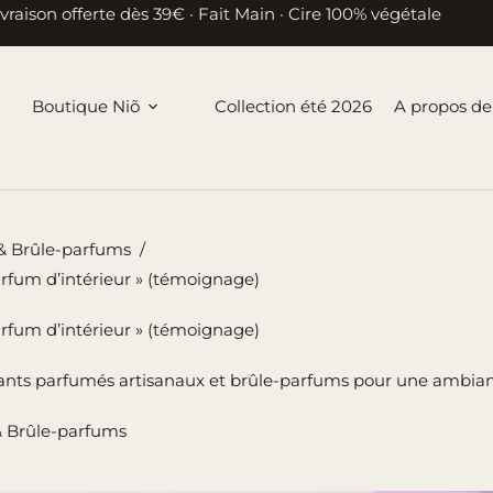
ivraison offerte dès 39€ · Fait Main · Cire 100% végétale
Boutique Niõ
Collection été 2026
A propos de
& Brûle-parfums
/
arfum d’intérieur » (témoignage)
arfum d’intérieur » (témoignage)
ndants parfumés artisanaux et brûle-parfums pour une ambian
 Brûle-parfums