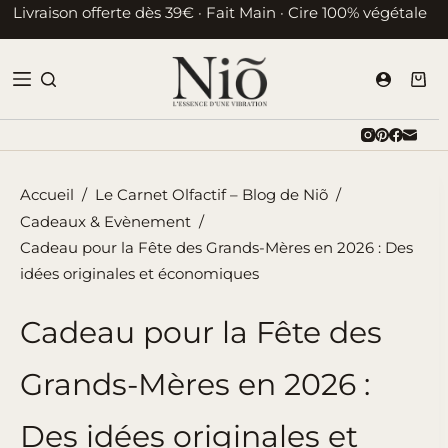
Passer
Livraison offerte dès 39€ · Fait Main · Cire 100% végétale
au
contenu
Pani
d’ac
Accueil
/
Le Carnet Olfactif – Blog de Niõ
/
Cadeaux & Evènement
/
Cadeau pour la Fête des Grands-Mères en 2026 : Des
idées originales et économiques
Cadeau pour la Fête des
Grands-Mères en 2026 :
Des idées originales et