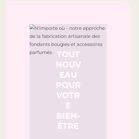
TOUT
NOUV
EAU
POUR
VOTR
E
BIEN-
ÊTRE