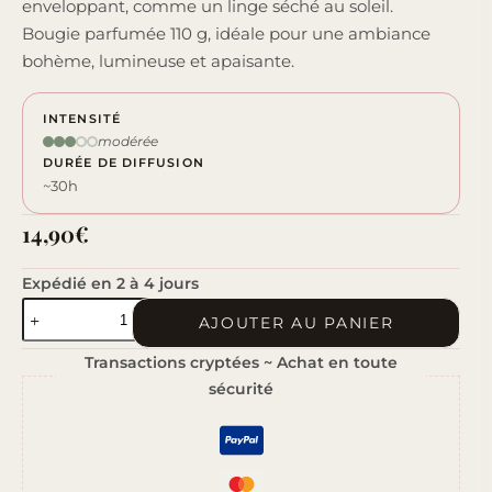
enveloppant, comme un linge séché au soleil.
Bougie parfumée 110 g, idéale pour une ambiance
bohème, lumineuse et apaisante.
INTENSITÉ
modérée
DURÉE DE DIFFUSION
~30h
14,90
€
Expédié en 2 à 4 jours
quantité
AJOUTER AU PANIER
de
Transactions cryptées ~ Achat en toute
Musc
sécurité
Blanc