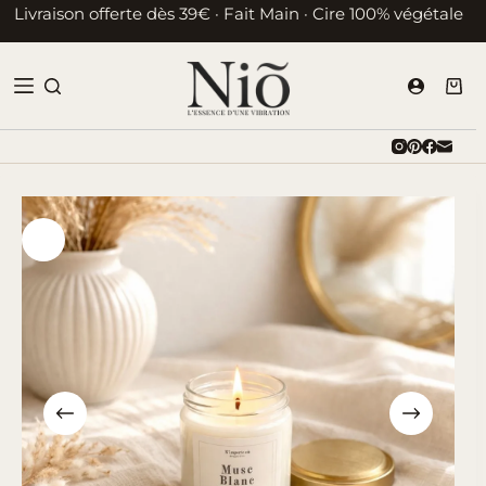
Passer
Livraison offerte dès 39€ · Fait Main · Cire 100% végétale
au
contenu
Pani
d’ac