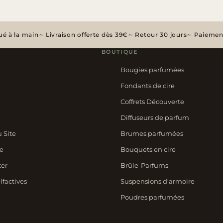
é à la main
Livraison offerte dès 39€
Retour 30 jours
Paiement
BOUTIQUE
Bougies parfumées
Fondants de cire
Coffrets Découverte
Diffuseurs de parfum
u Site
Brumes parfumées
e
Bouquets en cire
ter
Brûle-Parfums
lfactives
Suspensions d’armoire
Poudres parfumées