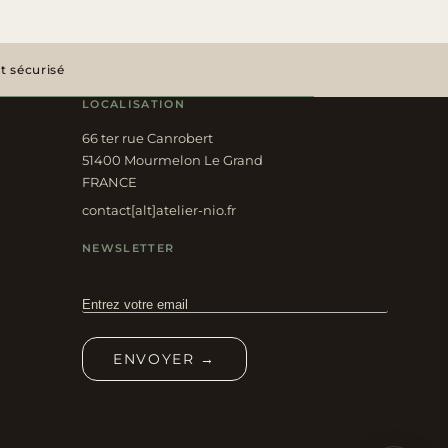
 sécurisé
LOCALISATION
66 ter rue Canrobert
51400 Mourmelon Le Grand
FRANCE
contact[alt]atelier-nio.fr
NEWSLETTER
ENVOYER →