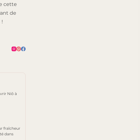
e cette
rant de
s
!
rir Niõ à
ur fraîcheur
été dans