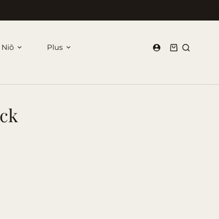
 Niõ
Plus
Panier
d’achat
ick