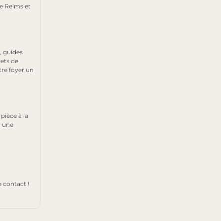
de Reims et
, guides
rets de
tre foyer un
pièce à la
r une
 contact !