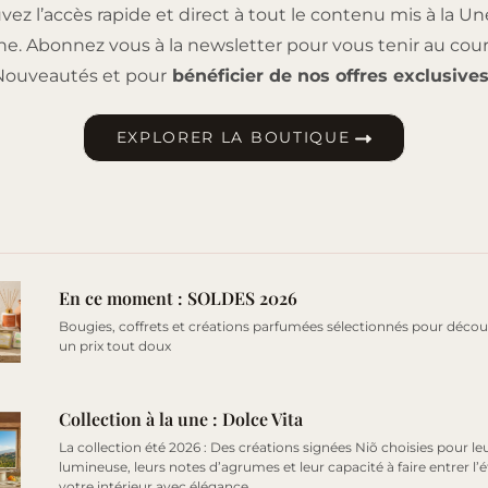
vez l’accès rapide et direct à tout le contenu mis à la Un
e. Abonnez vous à la newsletter pour vous tenir au cou
Nouveautés et pour
bénéficier de nos offres exclusive
EXPLORER LA BOUTIQUE
En ce moment : SOLDES 2026
Bougies, coffrets et créations parfumées sélectionnés pour découv
un prix tout doux
Collection à la une : Dolce Vita
La collection été 2026 : Des créations signées Niõ choisies pour le
lumineuse, leurs notes d’agrumes et leur capacité à faire entrer l’
votre intérieur avec élégance