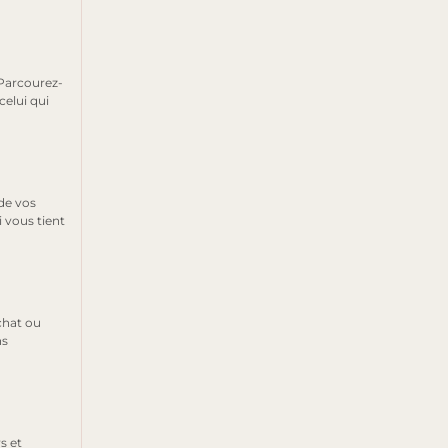
 Parcourez-
celui qui
 de vos
i vous tient
chat ou
ns
s et