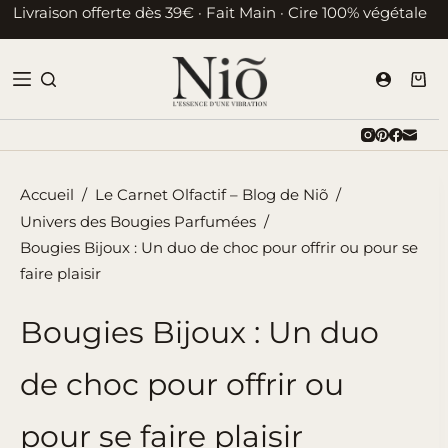
Passer
Livraison offerte dès 39€ · Fait Main · Cire 100% végétale
au
contenu
Pani
d’ac
Accueil
/
Le Carnet Olfactif – Blog de Niõ
/
Univers des Bougies Parfumées
/
Bougies Bijoux : Un duo de choc pour offrir ou pour se
faire plaisir
Bougies Bijoux : Un duo
de choc pour offrir ou
pour se faire plaisir