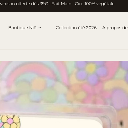
ivraison offerte dès 39€ · Fait Main · Cire 100% végétale
Boutique Niõ
Collection été 2026
A propos de