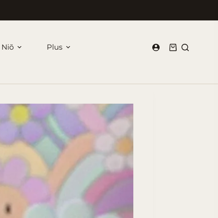
 Niõ
Plus
Panier
d’achat