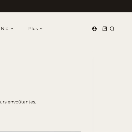
 Niõ
Plus
Panier
d’achat
eurs envoûtantes.