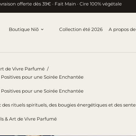
ivraison offerte dès 39€ · Fait Main · Cire 100% végétale
Boutique Niõ
Collection été 2026
A propos de
Art de Vivre Parfumé
/
es Positives pour une Soirée Enchantée
es Positives pour une Soirée Enchantée
des rituels spirituels, des bougies énergétiques et des sent
ls & Art de Vivre Parfumé