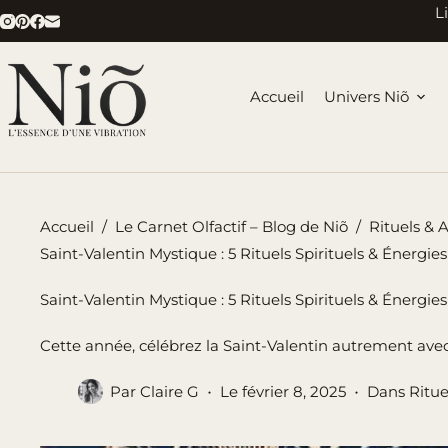
Passer
L
au
contenu
Accueil
Univers Niõ
Accueil
/
Le Carnet Olfactif – Blog de Niõ
/
Rituels & 
Saint-Valentin Mystique : 5 Rituels Spirituels & Énergi
Saint-Valentin Mystique : 5 Rituels Spirituels & Énergi
Cette année, célébrez la Saint-Valentin autrement avec 
Par
Claire G
Le
février 8, 2025
Dans
Ritue