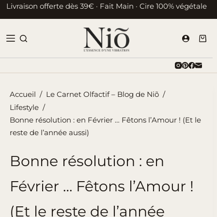
Passer
Livraison offerte dès 39€ · Fait Main · Cire 100% végétale
au
contenu
Pani
d’ac
Accueil
/
Le Carnet Olfactif – Blog de Niõ
/
Lifestyle
/
Bonne résolution : en Février … Fêtons l’Amour ! (Et le
reste de l’année aussi)
Bonne résolution : en
Février … Fêtons l’Amour !
(Et le reste de l’année