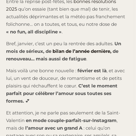
Entre la reprise post-fêtes, les
bonnes résolutions
2025
qu’on essaie (tant bien que mal) de tenir, les
actualités déprimantes et la météo pas franchement
folichonne… on a toutes, et tous, eu notre dose de
« no fun, all discipline »
.
Bref, janvier, c’est un peu la rentrée des adultes.
Un
mois de sérieux, de
bilan de l’année dernière,
de
renouveau… mais aussi de fatigue
.
Mais voilà une bonne nouvelle :
février est là
, et avec
lui, un vent de douceur, de romantisme et de petits
plaisirs qui réchauffent le cœur.
C’est le moment
parfait pour célébrer l’amour sous toutes ses
formes.
💕
Et attention, je ne parle pas seulement de la Saint-
Valentin
en mode couple-parfait-sur-Instagram
,
mais de
l’amour avec un grand A
: celui qu’on
partage avec son ou sa partenaire, ses ami(e)s, sa