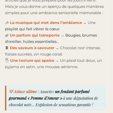
articles que je vous prépare pour les jours à venir.
Mais je vous donne un aperçu de quelques manières
simples pour une ambiance sensorielle mémorable :
🎶
La musique qui met dans l’ambiance
→ Une
playlist qui fait vibrer le cœur
.
🌿
Un parfum qui transporte
→
Bougies, brumes
d’oreiller, huiles essentielles
…
🍫
Des saveurs à savourer
→ Chocolat noir intense,
fraises sucrées, vin rouge corsé.
🖐
Une texture qui apaise
→ Un plaid tout doux, un
pyjama en satin, une mousse aérienne.
💡 Astuce ultime :
Associez
un
fondant parfumé
gourmand
« Pomme d’Amour »
à une dégustation de
chocolat noir… Explosion de sensations garantie !