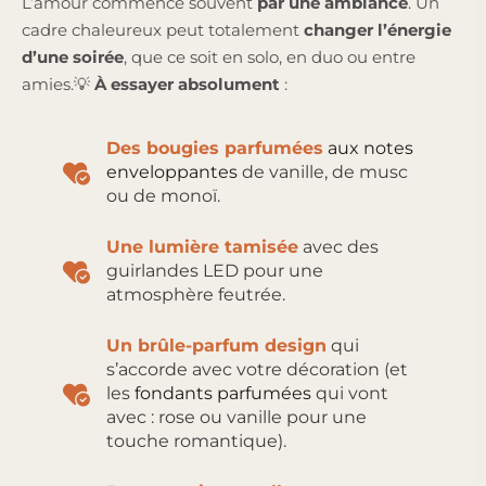
L’amour commence souvent
par une ambiance
. Un
cadre chaleureux peut totalement
changer l’énergie
d’une soirée
, que ce soit en solo, en duo ou entre
amies.💡
À essayer absolument
:
Des
bougies parfumées
aux notes
enveloppantes
de vanille, de musc
ou de monoï.
Une lumière tamisée
avec des
guirlandes LED pour une
atmosphère feutrée.
Un
brûle-parfum design
qui
s’accorde avec votre décoration (et
les
fondants parfumées
qui vont
avec : rose ou vanille pour une
touche romantique).