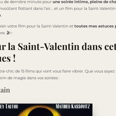
deau de dernière minute pour
une soirée intime, pleine de c
voûtant flottant dans l’air… et un film pour la Saint-Valentin 
e
.
isir votre film pour la Saint-Valentin et
toutes mes astuces 
re. 🎬✨
r la Saint-Valentin dans cet
es !
ltra-chic de 15 films qui vont vous faire vibrer. Que vous soy
rin de magie dans vos soirées :
lain