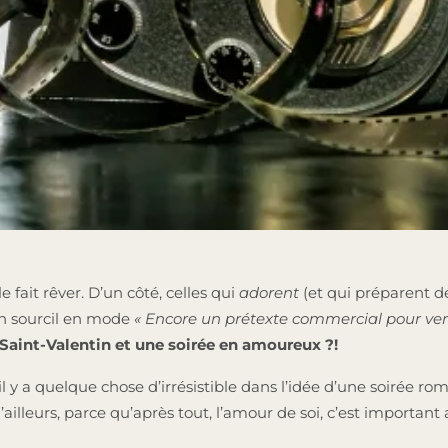
e fait rêver. D’un côté, celles qui
adorent
(et qui préparent d
 un sourcil en mode
« Encore un prétexte commercial pour ven
 Saint-Valentin et une soirée en amoureux ?!
l y a quelque chose d’irrésistible dans l’idée d’une soirée r
urs, parce qu’après tout, l’amour de soi, c’est important a