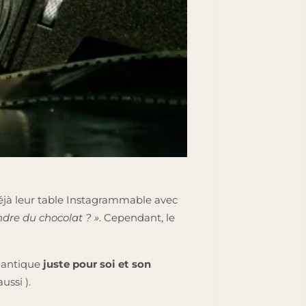
éjà leur table Instagrammable avec
dre du chocolat ? »
. Cependant, le
omantique
juste pour soi et son
ussi ).