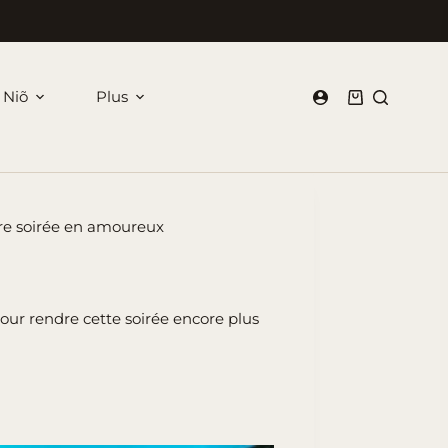
 Niõ
Plus
Panier
d’achat
otre soirée en amoureux
 pour rendre cette soirée encore plus