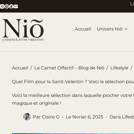
Passer
L
au
contenu
Accueil
Univers Niõ
Accueil
/
Le Carnet Olfactif – Blog de Niõ
/
Lifestyle
/
Quel Film pour la Saint-Valentin ? Voici la sélection p
Voici la meilleure sélection dans laquelle piocher votre
magique et originale !
Par
Claire G
Le
février 6, 2025
Dans
Lifes