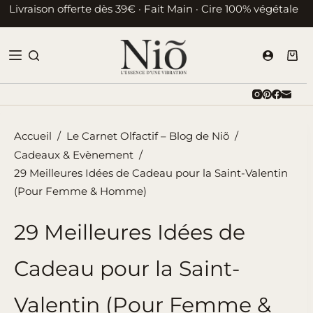
Passer
Livraison offerte dès 39€ · Fait Main · Cire 100% végétale
au
contenu
Pani
d’ac
Accueil
/
Le Carnet Olfactif – Blog de Niõ
/
Cadeaux & Evènement
/
29 Meilleures Idées de Cadeau pour la Saint-Valentin
(Pour Femme & Homme)
29 Meilleures Idées de
Cadeau pour la Saint-
Valentin (Pour Femme &