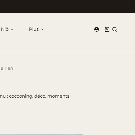
 Niõ
Plus
Panier
d’achat
e rien !
Menu : cocooning, déco, moments