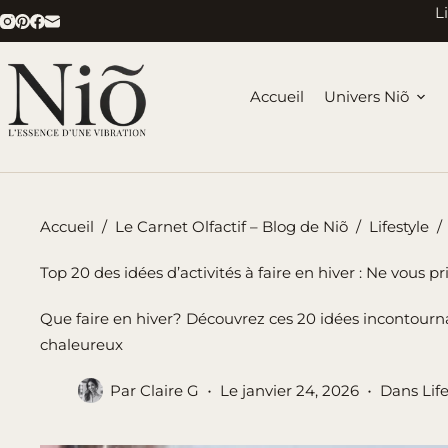
Passer
L
au
contenu
Accueil
Univers Niõ
Accueil
/
Le Carnet Olfactif – Blog de Niõ
/
Lifestyle
/
Top 20 des idées d’activités à faire en hiver : Ne vous pr
Que faire en hiver? Découvrez ces 20 idées incontourna
chaleureux
Par
Claire G
Le
janvier 24, 2026
Dans
Lif