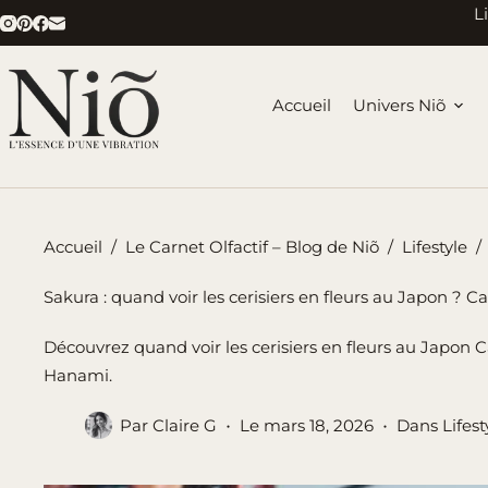
Passer
L
au
contenu
Accueil
Univers Niõ
Accueil
/
Le Carnet Olfactif – Blog de Niõ
/
Lifestyle
/
Sakura : quand voir les cerisiers en fleurs au Japon ? C
Découvrez quand voir les cerisiers en fleurs au Japon C
Hanami.
Par
Claire G
Le
mars 18, 2026
Dans
Lifest