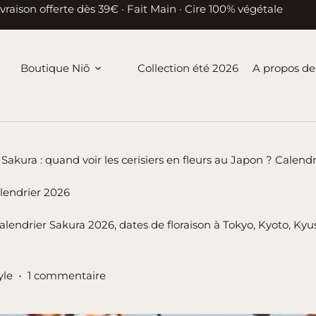
ivraison offerte dès 39€ · Fait Main · Cire 100% végétale
Boutique Niõ
Collection été 2026
A propos de
Sakura : quand voir les cerisiers en fleurs au Japon ? Calend
alendrier 2026
alendrier Sakura 2026, dates de floraison à Tokyo, Kyoto, Ky
yle
1 commentaire