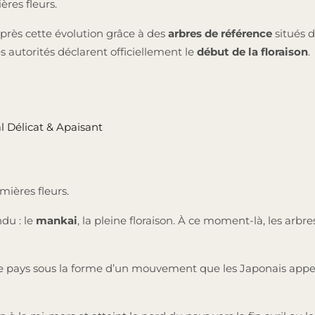
res fleurs.
 près cette évolution grâce à des
arbres de référence
situés d
s autorités déclarent officiellement le
début de la floraison
.
al Délicat & Apaisant
emières fleurs.
du : le
mankai
, la pleine floraison. À ce moment-là, les arb
e pays sous la forme d’un mouvement que les Japonais appe