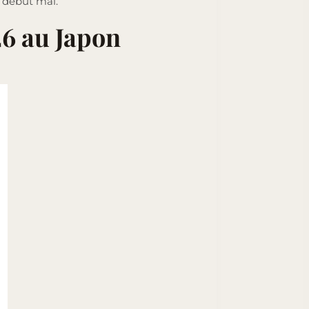
e début mai.
26 au Japon