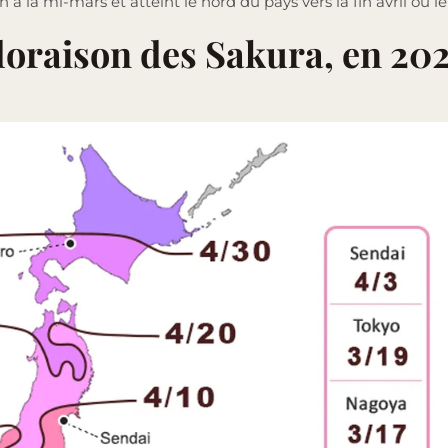
à la mi-mars et atteint le nord du pays vers la fin avril ou l
loraison des Sakura, en 20