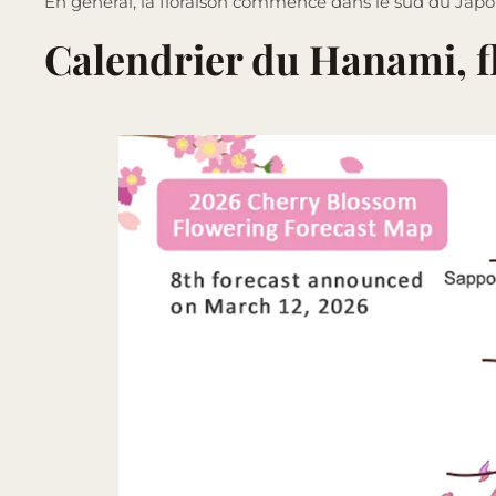
En général, la floraison commence dans le sud du Japon 
Calendrier du Hanami, f