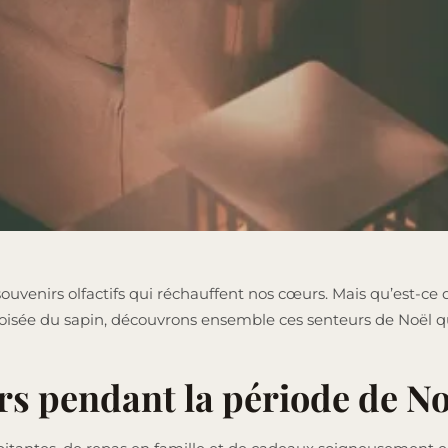
souvenirs olfactifs qui réchauffent nos cœurs. Mais qu’est-c
 boisée du sapin, découvrons ensemble ces senteurs de Noël q
rs pendant la période de No