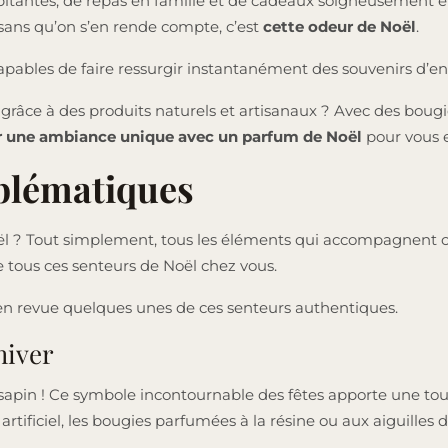
antes, de repas en famille et de cadeaux soigneusement emb
 sans qu’on s’en rende compte, c’est
cette odeur de Noël
.
pables de faire ressurgir instantanément des souvenirs d’en
râce à des produits naturels et artisanaux ? Avec des boug
r une ambiance unique
avec un parfum de Noël
pour vous e
blématiques
Noël ? Tout simplement, tous les éléments qui accompagnent c
 tous ces senteurs de Noël chez vous.
en revue quelques unes de ces senteurs authentiques.
 hiver
sapin ! Ce symbole incontournable des fêtes apporte une tou
artificiel, les bougies parfumées à la résine ou aux aiguilles 