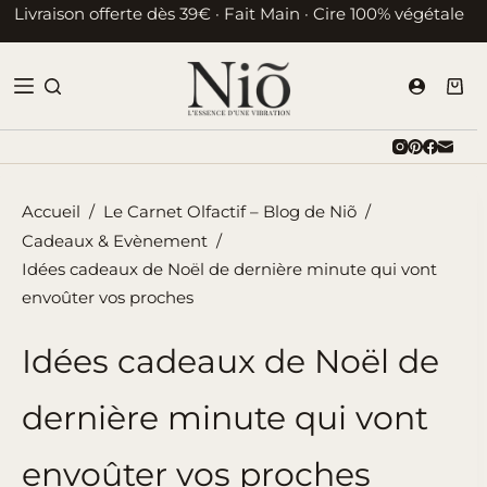
Passer
Livraison offerte dès 39€ · Fait Main · Cire 100% végétale
au
contenu
Pani
d’ac
Accueil
/
Le Carnet Olfactif – Blog de Niõ
/
Cadeaux & Evènement
/
Idées cadeaux de Noël de dernière minute qui vont
envoûter vos proches
Idées cadeaux de Noël de
dernière minute qui vont
envoûter vos proches