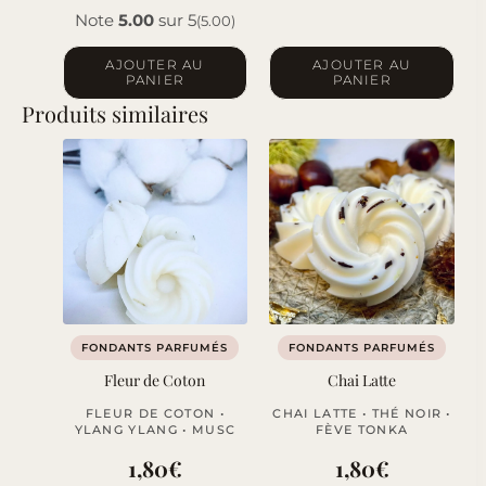
Note
5.00
sur 5
(5.00)
AJOUTER AU
AJOUTER AU
PANIER
PANIER
Produits similaires
FONDANTS PARFUMÉS
FONDANTS PARFUMÉS
Fleur de Coton
Chai Latte
FLEUR DE COTON •
CHAI LATTE • THÉ NOIR •
YLANG YLANG • MUSC
FÈVE TONKA
1,80
€
1,80
€