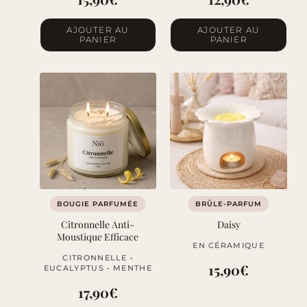
AJOUTER AU
AJOUTER AU
PANIER
PANIER
BOUGIE PARFUMÉE
BRÛLE-PARFUM
Citronnelle Anti-
Daisy
Moustique Efficace
EN CÉRAMIQUE
CITRONNELLE •
15,90
€
EUCALYPTUS • MENTHE
17,90
€