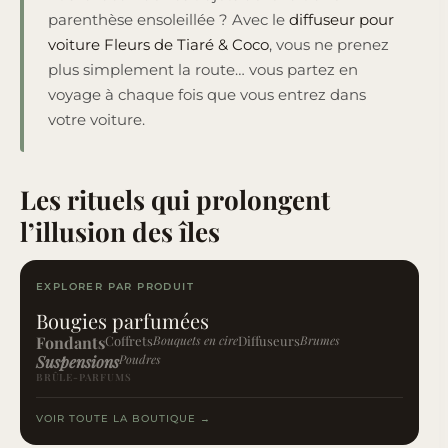
parenthèse ensoleillée ? Avec le
diffuseur pour
voiture Fleurs de Tiaré & Coco
, vous ne prenez
plus simplement la route… vous partez en
voyage à chaque fois que vous entrez dans
votre voiture.
Les rituels qui prolongent
l’illusion des îles
EXPLORER PAR PRODUIT
Bougies parfumées
Fondants
Coffrets
Bouquets en cire
Diffuseurs
Brumes
Suspensions
Poudres
BRÛLE-PARFUMS
VOIR TOUTE LA BOUTIQUE →