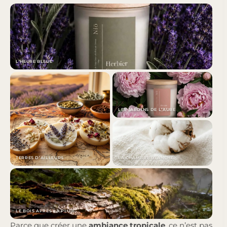
L’HEURE BLEUE
LES JARDINS DE L’AUBE
TERRES D’AILLEURS
LA CHAMBRE BLANCHE
LE BOIS APRÈS LA PLUIE
Parce que créer une
ambiance tropicale
, ce n’est pas