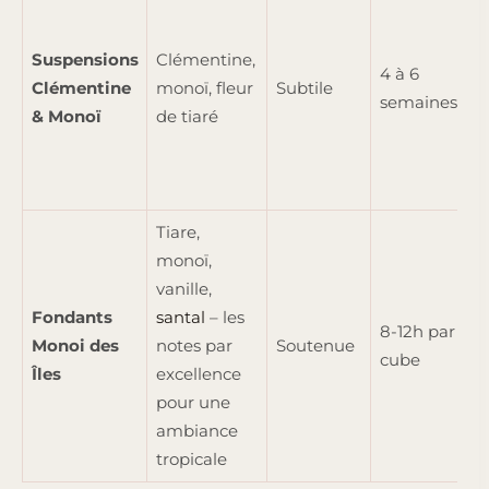
Suspensions
Clémentine,
4 à 6
Clémentine
monoï, fleur
Subtile
semaines
& Monoï
de tiaré
Tiare,
monoï,
vanille,
Fondants
santal
– les
8-12h par
Monoi des
notes par
Soutenue
cube
Îles
excellence
pour une
ambiance
tropicale