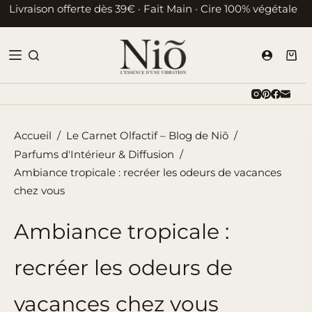
Passer
Livraison offerte dès 39€ · Fait Main · Cire 100% végétale
au
contenu
Pani
d’ac
Accueil
/
Le Carnet Olfactif – Blog de Niõ
/
Parfums d'Intérieur & Diffusion
/
Ambiance tropicale : recréer les odeurs de vacances
chez vous
Ambiance tropicale :
recréer les odeurs de
vacances chez vous