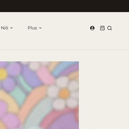
 Niõ
Plus
Panier
d’achat