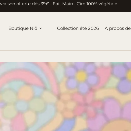
ivraison offerte dès 39€ · Fait Main · Cire 100% végétale
Boutique Niõ
Collection été 2026
A propos de