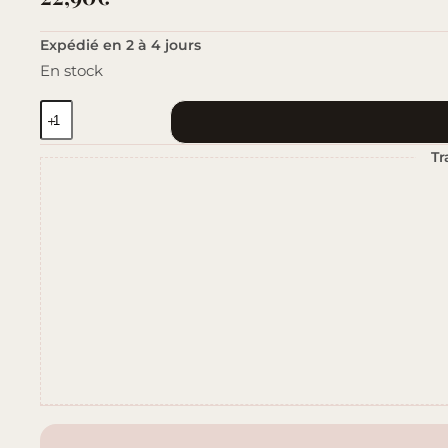
Expédié en 2 à 4 jours
En stock
quantité
de
Tr
Mix
&
Match