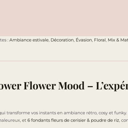
tes :
Ambiance estivale
,
Décoration
,
Évasion
,
Floral
,
Mix & Ma
ower Flower Mood – L’expér
i transforme vos instants en ambiance rétro, cosy et funky.
chaleureux, et
6 fondants fleurs de cerisier & poudre de riz
, co