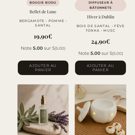
BOUGIE BIJOU
DIFFUSEUR À
BÂTONNETS
Reflet de Lune
Hiver à Dublin
BERGAMOTE • POMME •
SANTAL
BOIS DE SANTAL • FÈVE
TONKA • MUSC
19,90
€
24,90
€
Note
5.00
sur 5
(5.00)
Note
5.00
sur 5
(5.00)
AJOUTER AU
AJOUTER AU
PANIER
PANIER