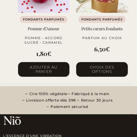
FONDANTS PARFUMÉS
FONDANTS PARFUMÉS
Pomme d’Amour
Petits cœurs fondants
POMME • ACCORD
PARFUM AU CHOIX
SUCRÉ • CARAMEL
6,50
€
1,80
€
Ce
AJOUTER AU
CHOIX DES
PANIER
OPTIONS
produit
a
plusieurs
Cire 100% végétale
Fabriqué à la main
variations.
Livraison offerte dès 39€
Retour 30 jours
Les
Paiement sécurisé
options
peuvent
être
L'ESSENCE D'UNE VIBRATION
choisies