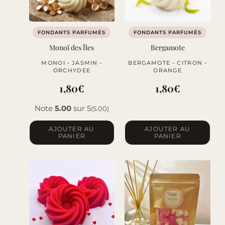
être
choisies
sur
FONDANTS PARFUMÉS
FONDANTS PARFUMÉS
la
Monoï des Îles
Bergamote
page
MONOI • JASMIN •
BERGAMOTE • CITRON •
du
ORCHYDEE
ORANGE
produit
1,80
€
1,80
€
Note
5.00
sur 5
(5.00)
AJOUTER AU
AJOUTER AU
PANIER
PANIER