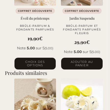
COFFRET DÉCOUVERTE
COFFRET DÉCOUVERTE
Éveil du printemps
Jardin Suspendu
BRÛLE-PARFUM &
BRÛLE-PARFUM ET
FONDANTS PARFUMÉS
FONDANTS PARFUMÉS
FLEURIS
19,90
€
29,90
€
Note
5.00
sur 5
(5.00)
Note
5.00
sur 5
(5.00)
Ce
CHOIX DES
AJOUTER AU
OPTIONS
PANIER
produit
Produits similaires
a
plusieurs
variations.
Les
options
peuvent