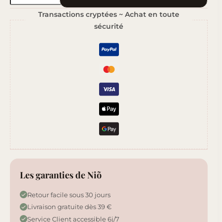
de
Transactions cryptées ~ Achat en toute
Violette
sécurité
Délicate
Les garanties de Niõ
Retour facile sous 30 jours
Livraison gratuite dès 39 €
Service Client accessible 6j/7