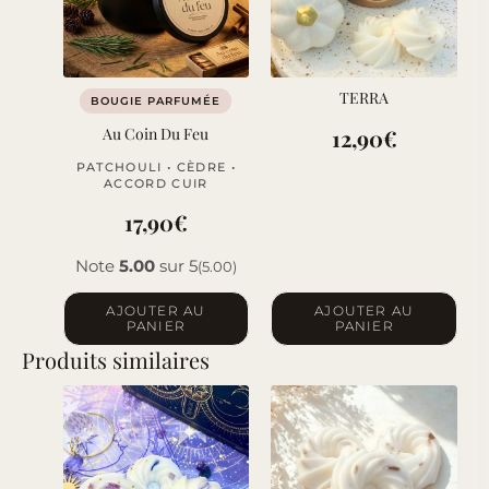
TERRA
BOUGIE PARFUMÉE
Au Coin Du Feu
12,90
€
PATCHOULI • CÈDRE •
ACCORD CUIR
17,90
€
Note
5.00
sur 5
(5.00)
AJOUTER AU
AJOUTER AU
PANIER
PANIER
Produits similaires