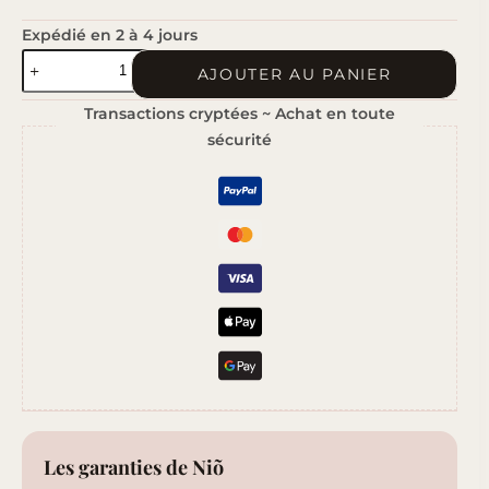
Expédié en 2 à 4 jours
quantité
AJOUTER AU PANIER
de
Transactions cryptées ~ Achat en toute
Feu
sécurité
de
Bois
Les garanties de Niõ