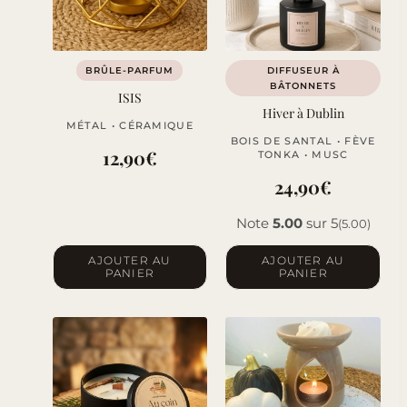
BRÛLE-PARFUM
DIFFUSEUR À
BÂTONNETS
ISIS
Hiver à Dublin
MÉTAL • CÉRAMIQUE
BOIS DE SANTAL • FÈVE
12,90
€
TONKA • MUSC
24,90
€
Note
5.00
sur 5
(5.00)
AJOUTER AU
AJOUTER AU
PANIER
PANIER