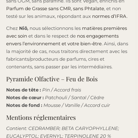
sans OGM, sans paraffine. Ils sont Vegan, enrichis en
Parfum de Grasse sans CMR, sans Phtalate
, et non
testé sur les animaux, répondant aux
normes d’IFRA
.
Chez
Niõ
,
nous sélectionnons les
matières premières
avec soin
et dans le respect de
nos engagements
envers l’environnement et votre bien-être
. Ainsi, dans
la majorité de cas, nous traitons directement avec les
fabricants/producteurs de parfums, cires et
contenants, sans passer par les intermédiaires.
Pyramide Olfactive – Feu de Bois
Notes de tête :
Pin / Accord frais
Notes de cœur :
Patchouli / Santal / Cèdre
Notes de fond :
Mousse / Vanille / Accord cuir
Mentions réglementaires
Contient: CEDRAMBER; BETA CARYOPHYLLENE;
EUCALYPTOL; EVERNYL; TERPINOLENE 20 %