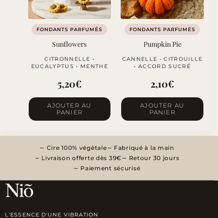
FONDANTS PARFUMÉS
FONDANTS PARFUMÉS
Sunflowers
Pumpkin Pie
CITRONNELLE •
CANNELLE • CITROUILLE
EUCALYPTUS • MENTHE
• ACCORD SUCRÉ
5,20
€
2,10
€
AJOUTER AU
AJOUTER AU
PANIER
PANIER
Cire 100% végétale
Fabriqué à la main
Livraison offerte dès 39€
Retour 30 jours
Paiement sécurisé
L'ESSENCE D'UNE VIBRATION