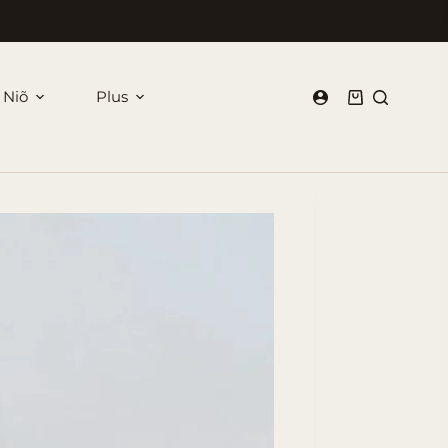
 Niõ
Plus
Panier
d’achat