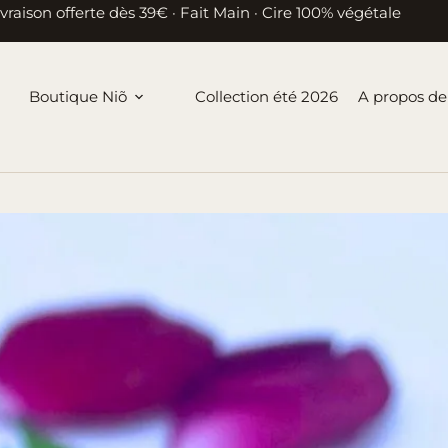
ivraison offerte dès 39€ · Fait Main · Cire 100% végétale
Boutique Niõ
Collection été 2026
A propos de