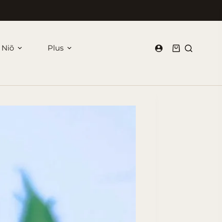
 Niõ
Plus
Panier
d’achat