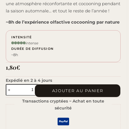
une atmosphère réconfortante et cocooning pendant
la saison automnale… et tout le reste de l’année !
~8h de l’expérience olfactive cocooning par nature
INTENSITÉ
intense
DURÉE DE DIFFUSION
~8h
1,80
€
Expédié en 2 à 4 jours
quantité
AJOUTER AU PANIER
de
Transactions cryptées ~ Achat en toute
Pomme
sécurité
&
Cannelle