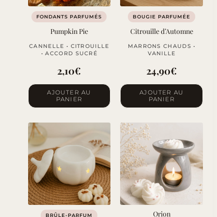
FONDANTS PARFUMÉS
BOUGIE PARFUMÉE
Pumpkin Pie
Citrouille d’Automne
CANNELLE • CITROUILLE
MARRONS CHAUDS •
• ACCORD SUCRÉ
VANILLE
2,10
€
24,90
€
AJOUTER AU
AJOUTER AU
PANIER
PANIER
Orion
BRÛLE-PARFUM