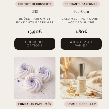
COFFRET DÉCOUVERTE
FONDANTS PARFUMÉS
ISIS
Pop-Corn
BRÛLE-PARFUM ET
CARAMEL • POP-CORN •
FONDANTS PARFUMÉS
ACCORD SUCRÉ
15,90
€
1,80
€
Ce
CHOIX DES
AJOUTER AU
OPTIONS
PANIER
produit
a
plusieurs
variations.
Les
options
peuvent
être
choisies
sur
FONDANTS PARFUMÉS
BRUME D'OREILLER