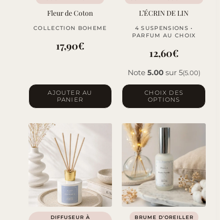
Fleur de Coton
L’ÉCRIN DE LIN
COLLECTION BOHEME
4 SUSPENSIONS •
PARFUM AU CHOIX
17,90
€
12,60
€
Note
5.00
sur 5
(5.00)
Ce
AJOUTER AU
CHOIX DES
PANIER
OPTIONS
produit
a
plusieurs
variations.
Les
options
peuvent
être
choisies
sur
DIFFUSEUR À
BRUME D'OREILLER