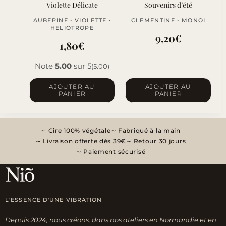
la
Violette Délicate
Souvenirs d’été
page
AUBEPINE • VIOLETTE •
CLEMENTINE • MONOI
du
HELIOTROPE
9,20
€
produit
1,80
€
Note
5.00
sur 5
(5.00)
AJOUTER AU
AJOUTER AU
PANIER
PANIER
Cire 100% végétale
Fabriqué à la main
Livraison offerte dès 39€
Retour 30 jours
Paiement sécurisé
L'ESSENCE D'UNE VIBRATION
Depuis 2024, nous créons, dans nos ateliers en Normandie et en