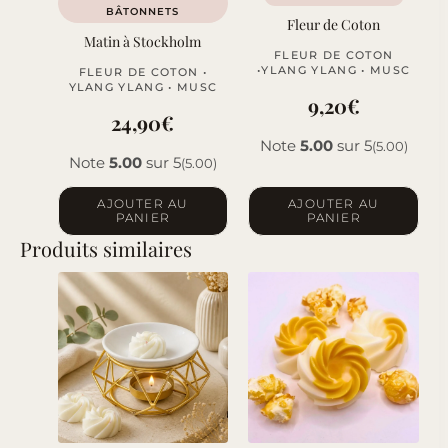
BÂTONNETS
la
Fleur de Coton
Matin à Stockholm
page
FLEUR DE COTON
du
•YLANG YLANG • MUSC
FLEUR DE COTON •
YLANG YLANG • MUSC
produit
9,20
€
24,90
€
Note
5.00
sur 5
(5.00)
Note
5.00
sur 5
(5.00)
AJOUTER AU
AJOUTER AU
PANIER
PANIER
Produits similaires