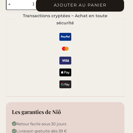
quantité
AJOUTER AU PANIER
de
Transactions cryptées ~ Achat en toute
Fleur
sécurité
de
Coton
Les garanties de Niõ
Retour facile sous 30 jours
Livraison gratuite dès 39 €